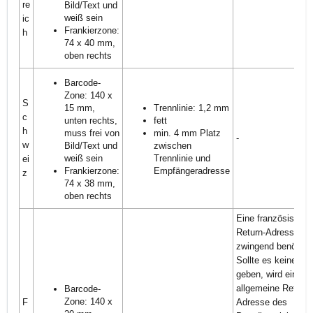
re
Bild/Text und
weiß sein
ic
Frankierzone:
h
74 x 40 mm,
oben rechts
Barcode-
Zone: 140 x
S
15 mm,
Trennlinie: 1,2 mm
c
unten rechts,
fett
h
muss frei von
min. 4 mm Platz
-
w
Bild/Text und
zwischen
weiß sein
Trennlinie und
ei
Frankierzone:
Empfängeradresse
z
74 x 38 mm,
oben rechts
Eine französische
Return-Adresse wi
zwingend benötigt.
Sollte es keine
geben, wird eine
allgemeine Return-
Barcode-
Zone: 140 x
F
Adresse des