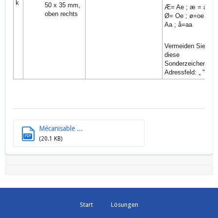
k
50 x 35 mm,
Æ= Ae ; æ = ae ;
oben rechts
Ø= Oe ; ø=oe ; Å=
Aa ; å=aa
Vermeiden Sie
diese
Sonderzeichen im
Adressfeld: „ " / \ |
Mécanisable ...
PDF
(20.1 KB)
Start
Lösungen