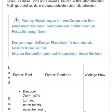
Lesen Sie diese Tipps und Hinweise, bevor Sie Ihre internationalen
Mailings erstellen, denn sie unterscheiden sich teils erheblich.
Wichtig: Abweichungen in Ihrem Design oder Ihren
Adressdaten können zu Verzögerungen im Ablauf und der
Postauflieferung führen!
Designvorlagen (InDesign, Photoshop) für internationale
Mailings finden Sie
hier
.
Infos zu Standardformaten und Versandzeiten finden Sie
hier
.
L
a
Format: Brief
Format: Postkarte
Wichtige Hinweise
n
d
Barcode-
Zone: 140 x
Ö
15 mm,
st
unten rechts,
er
muss frei von
-
-