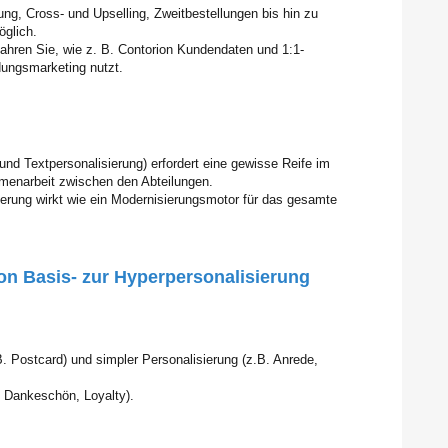
ng, Cross- und Upselling, Zweitbestellungen bis hin zu
öglich.
fahren Sie, wie z. B. Contorion Kundendaten und 1:1-
ndungsmarketing nutzt.
und Textpersonalisierung) erfordert eine gewisse Reife im
enarbeit zwischen den Abteilungen.
ierung wirkt wie ein Modernisierungsmotor für das gesamte
on Basis- zur Hyperpersonalisierung
. Postcard) und simpler Personalisierung (z.B. Anrede,
 Dankeschön, Loyalty).