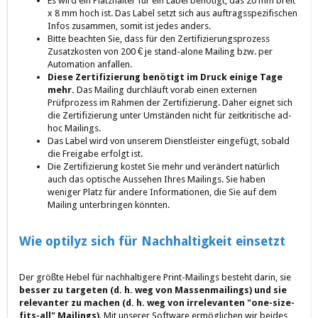
Es wird ein Platzhalter für ein Label benötigt, das 20 mm breit
x 8 mm hoch ist. Das Label setzt sich aus auftragsspezifischen
Infos zusammen, somit ist jedes anders.
Bitte beachten Sie, dass für den Zertifizierungsprozess
Zusatzkosten von 200 € je stand-alone Mailing bzw. per
Automation anfallen.
Diese Zertifizierung benötigt im Druck einige Tage
mehr.
Das Mailing durchläuft vorab einen externen
Prüfprozess im Rahmen der Zertifizierung. Daher eignet sich
die Zertifizierung unter Umständen nicht für zeitkritische ad-
hoc Mailings.
Das Label wird von unserem Dienstleister eingefügt, sobald
die Freigabe erfolgt ist.
Die Zertifizierung kostet Sie mehr und verändert natürlich
auch das optische Aussehen Ihres Mailings. Sie haben
weniger Platz für andere Informationen, die Sie auf dem
Mailing unterbringen könnten.
Wie optilyz sich für Nachhaltigkeit einsetzt
Der größte Hebel für nachhaltigere Print-Mailings besteht darin, sie
besser zu targeten (d. h. weg von Massenmailings) und sie
relevanter zu machen (d. h. weg von irrelevanten "one-size-
fits-all" Mailings)
. Mit unserer Software ermöglichen wir beides